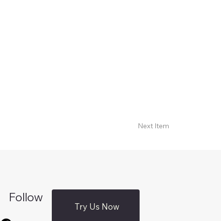
Next Item
Follow
Try Us Now